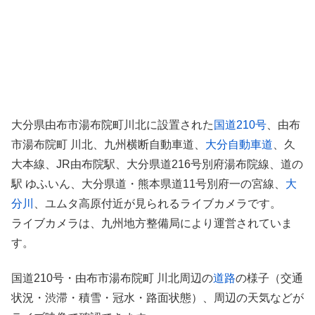
大分県由布市湯布院町川北に設置された
国道210号
、由布
市湯布院町 川北、九州横断自動車道、
大分自動車道
、久
大本線、JR由布院駅、大分県道216号別府湯布院線、道の
駅 ゆふいん、大分県道・熊本県道11号別府一の宮線、
大
分川
、ユムタ高原付近が見られるライブカメラです。
ライブカメラは、九州地方整備局により運営されていま
す。
国道210号・由布市湯布院町 川北周辺の
道路
の様子（交通
状況・渋滞・積雪・冠水・路面状態）、周辺の天気などが