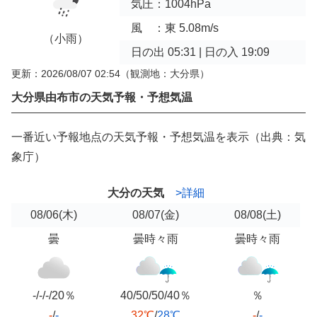
気圧：1004hPa
風 ：東 5.08m/s
（小雨）
日の出 05:31 | 日の入 19:09
更新：2026/08/07 02:54
（観測地：大分県）
大分県由布市の天気予報・予想気温
一番近い予報地点の天気予報・予想気温を表示（出典：気
象庁）
大分の天気
>詳細
08/06
(木)
08/07
(金)
08/08
(土)
曇
曇時々雨
曇時々雨
-/-/-/20％
40/50/50/40％
％
-
/
-
32℃
/
28℃
-
/
-