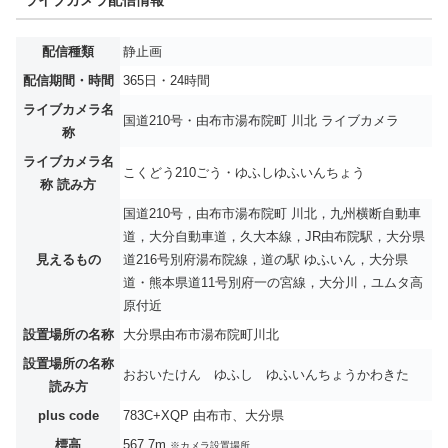
ライブカメラ配信情報
配信種類
静止画
配信期間・時間
365日・24時間
ライブカメラ名
国道210号・由布市湯布院町 川北 ライブカメラ
称
ライブカメラ名
こくどう210ごう・ゆふしゆふいんちょう
称 読み方
国道210号，由布市湯布院町 川北，九州横断自動車
道，大分自動車道，久大本線，JR由布院駅，大分県
見えるもの
道216号別府湯布院線，道の駅 ゆふいん，大分県
道・熊本県道11号別府一の宮線，大分川，ユムタ高
原付近
設置場所の名称
大分県由布市湯布院町川北
設置場所の名称
おおいたけん ゆふし ゆふいんちょうかわきた
読み方
plus code
783C+XQP 由布市、大分県
標高
567.7m
※カメラ設置場所