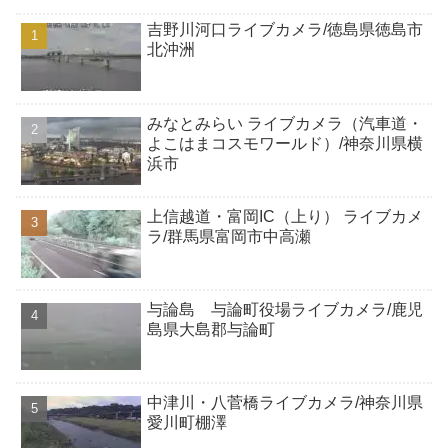
吉野川河口ライブカメラ/徳島県徳島市
北沖洲
みなとみらい ライブカメラ（汽車道・
よこはまコスモワールド）/神奈川県横
浜市
上信越道・富岡IC（上り） ライブカメ
ラ/群馬県富岡市中高瀬
与論島 与論町役場ライブカメラ/鹿児
島県大島郡与論町
中津川・八菅橋ライブカメラ/神奈川県
愛川町棚澤