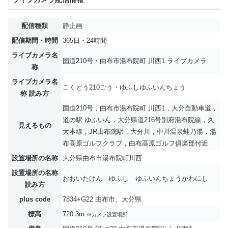
配信種類
静止画
配信期間・時間
365日・24時間
ライブカメラ名
国道210号・由布市湯布院町 川西1 ライブカメラ
称
ライブカメラ名
こくどう210ごう・ゆふしゆふいんちょう
称 読み方
国道210号，由布市湯布院町 川西1，大分自動車道，
道の駅 ゆふいん，大分県道216号別府湯布院線，久
見えるもの
大本線，JR由布院駅，大分川，中川温泉蛙乃湯，湯
布高原ゴルフクラブ，由布高原ゴルフ俱楽部付近
設置場所の名称
大分県由布市湯布院町川西
設置場所の名称
おおいたけん ゆふし ゆふいんちょうかわにし
読み方
plus code
7834+G22 由布市、大分県
標高
720.3m
※カメラ設置場所