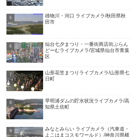
雄物川・河口 ライブカメラ/秋田県秋
田市
仙台七夕まつり・一番街商店街ぶらん
どーむライブカメラ/宮城県仙台市青葉
区
山形花笠まつりライブカメラ/山形県七
日町
早明浦ダムの貯水状況ライブカメラ/高
知県土佐町
みなとみらい ライブカメラ（汽車道・
よこはまコスモワールド）/神奈川県横