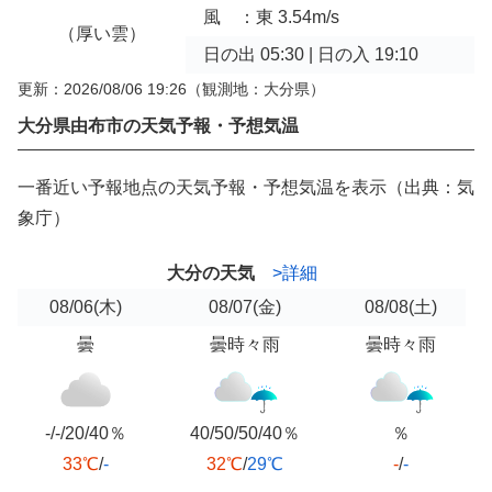
風 ：東 3.54m/s
（厚い雲）
日の出 05:30 | 日の入 19:10
更新：2026/08/06 19:26
（観測地：大分県）
大分県由布市の天気予報・予想気温
一番近い予報地点の天気予報・予想気温を表示（出典：気
象庁）
大分の天気
>詳細
08/06
(木)
08/07
(金)
08/08
(土)
曇
曇時々雨
曇時々雨
-/-/20/40％
40/50/50/40％
％
33℃
/
-
32℃
/
29℃
-
/
-