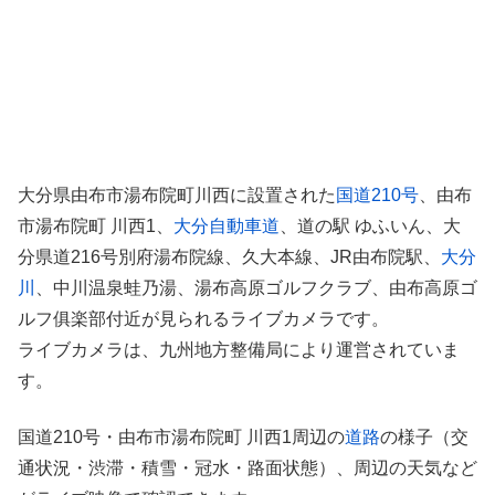
大分県由布市湯布院町川西に設置された
国道210号
、由布
市湯布院町 川西1、
大分自動車道
、道の駅 ゆふいん、大
分県道216号別府湯布院線、久大本線、JR由布院駅、
大分
川
、中川温泉蛙乃湯、湯布高原ゴルフクラブ、由布高原ゴ
ルフ俱楽部付近が見られるライブカメラです。
ライブカメラは、九州地方整備局により運営されていま
す。
国道210号・由布市湯布院町 川西1周辺の
道路
の様子（交
通状況・渋滞・積雪・冠水・路面状態）、周辺の天気など