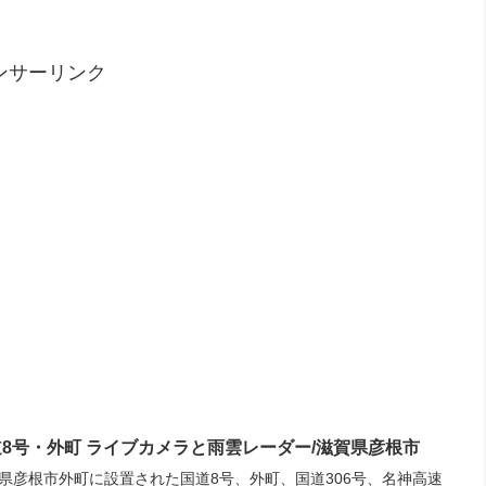
ンサーリンク
道8号・外町 ライブカメラと雨雲レーダー/滋賀県彦根市
県彦根市外町に設置された国道8号、外町、国道306号、名神高速