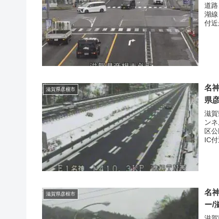
道路
湖線
付近
名
滋賀県彦根市
県
滋賀
ンネ
区公
IC
名
滋賀県彦根市
ー
滋賀