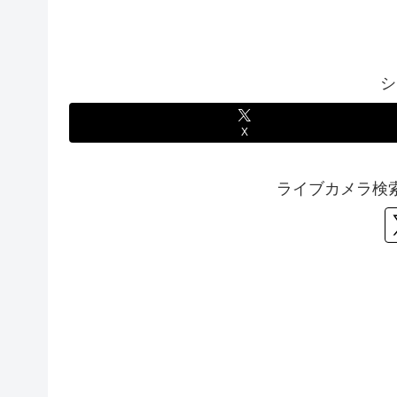
シ
X
ライブカメラ検