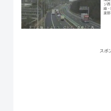
ジ西
線・
楽部
スポ