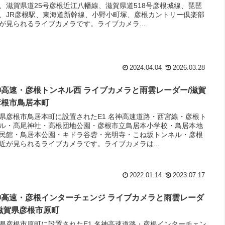
、滋賀県道25号彦根近江八幡線、滋賀県道518号彦根城線、琵琶
、JR彦根駅、東海道新幹線、小野小町塚、彦根カントリー倶楽部
が見られるライブカメラです。ライブカメラ...
2024.04.04
2026.03.28
神高速・彦根トンネル西 ライブカメラと雨雲レーダー/滋賀
彦根市鳥居本町
県彦根市鳥居本町に設置されたE1 名神高速道路・西宮線・彦根ト
ル・髙尾神社・高根団地公園・彦根市立鳥居本小学校・鳥居本地
民館・鳥居本公園・キドラ谷砦・光明寺・こね坂トンネル・彦根
付近が見られるライブカメラです。ライブカメラは...
2022.01.14
2023.07.17
神高速・彦根インターチェンジ ライブカメラと雨雲レーダ
/滋賀県彦根市原町
県彦根市原町に設置されたE1 名神高速道路・彦根インターチェン