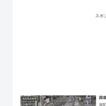
スポ
国
滋賀県彦根市
滋賀