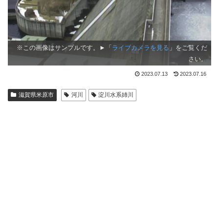
※この画像はサンプルです。►「
ライブカメラを見る
」をご覧くだ
さい。
2023.07.13
2023.07.16
滋賀県米原市
河川
淀川水系姉川