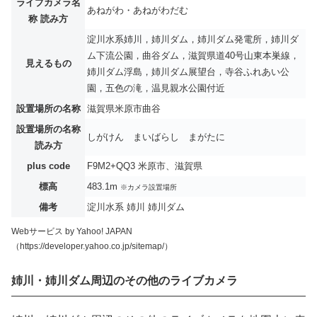
ライブカメラ名
あねがわ・あねがわだむ
称 読み方
淀川水系姉川，姉川ダム，姉川ダム発電所，姉川ダ
ム下流公園，曲谷ダム，滋賀県道40号山東本巣線，
見えるもの
姉川ダム浮島，姉川ダム展望台，寺谷ふれあい公
園，五色の滝，温見親水公園付近
設置場所の名称
滋賀県米原市曲谷
設置場所の名称
しがけん まいばらし まがたに
読み方
plus code
F9M2+QQ3 米原市、滋賀県
標高
483.1m
※カメラ設置場所
備考
淀川水系 姉川 姉川ダム
Webサービス by Yahoo! JAPAN
（https://developer.yahoo.co.jp/sitemap/）
姉川・姉川ダム周辺のその他のライブカメラ