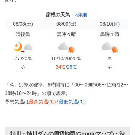
彦根の天気
>詳細
08/08
(土)
08/09
(日)
08/10
(月)
晴後曇
曇時々晴
曇時々晴
-/-/-/20％
10/10/20/20％
％
-
/
-
34℃
/
26℃
-
/
-
「%」は降水確率、6時間毎に「00〜06時/06〜12時/12〜
18時/18〜24時」の順で表示。
予想気温は
最高気温(℃)
/
最低気温(℃)
姉川・姉川ダムの周辺地図(Googleマップ)・渋