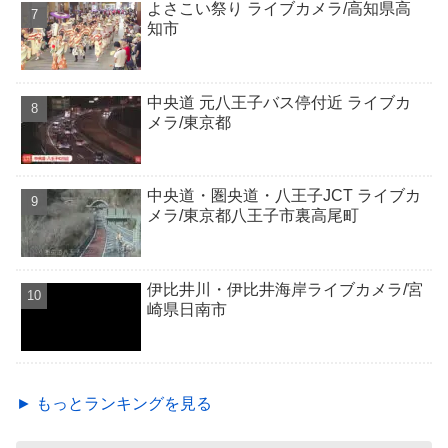
よさこい祭り ライブカメラ/高知県高
知市
中央道 元八王子バス停付近 ライブカ
メラ/東京都
中央道・圏央道・八王子JCT ライブカ
メラ/東京都八王子市裏高尾町
伊比井川・伊比井海岸ライブカメラ/宮
崎県日南市
► もっとランキングを見る