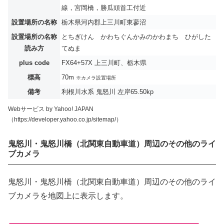
線，宮岡橋，勝瓜頭首工付近
設置場所の名称
栃木県河内郡上三川町東蓼沼
設置場所の名称
とちぎけん かわちぐんかみのかわまち ひがした
読み方
てぬま
plus code
FX64+57X 上三川町、栃木県
標高
70m
※カメラ設置場所
備考
利根川水系 鬼怒川 左岸65.50kp
Webサービス by Yahoo! JAPAN
（https://developer.yahoo.co.jp/sitemap/）
鬼怒川・鬼怒川橋（北関東自動車道）周辺のその他のライ
ブカメラ
鬼怒川・鬼怒川橋（北関東自動車道）周辺のその他のライ
ブカメラを地図上に表示します。