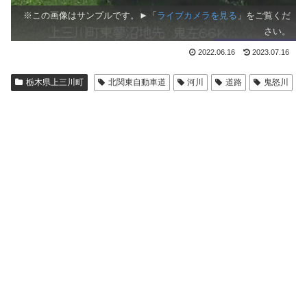
※この画像はサンプルです。►「
ライブカメラを見る
」をご覧くだ
さい。
2022.06.16
2023.07.16
栃木県上三川町
北関東自動車道
河川
道路
鬼怒川