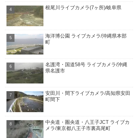
根尾川ライブカメラ(7ヶ所)/岐阜県
海洋博公園 ライブカメラ/沖縄県本部
町
名護湾・国道58号 ライブカメラ/沖縄
県名護市
安田川・間下ライブカメラ/高知県安田
町間下
中央道・圏央道・八王子JCT ライブカ
メラ/東京都八王子市裏高尾町