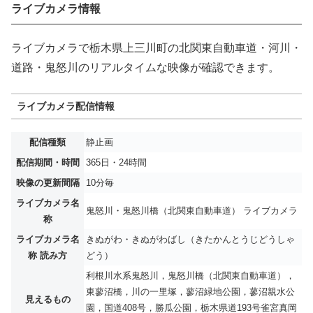
ライブカメラ情報
ライブカメラで栃木県上三川町の北関東自動車道・河川・
道路・鬼怒川のリアルタイムな映像が確認できます。
ライブカメラ配信情報
配信種類
静止画
配信期間・時間
365日・24時間
映像の更新間隔
10分毎
ライブカメラ名
鬼怒川・鬼怒川橋（北関東自動車道） ライブカメラ
称
ライブカメラ名
きぬがわ・きぬがわばし（きたかんとうじどうしゃ
称 読み方
どう）
利根川水系鬼怒川，鬼怒川橋（北関東自動車道），
東蓼沼橋，川の一里塚，蓼沼緑地公園，蓼沼親水公
見えるもの
園，国道408号，勝瓜公園，栃木県道193号雀宮真岡