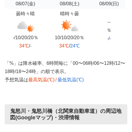
08/07
(金)
08/08
(土)
08/09
(日)
曇時々晴
晴時々曇
--
％
-/10/20/20％
10/10/20/20％
-
/
-
34℃
/
-
34℃
/
24℃
「%」は降水確率、6時間毎に「00〜06時/06〜12時/12〜
18時/18〜24時」の順で表示。
予想気温は
最高気温(℃)
/
最低気温(℃)
鬼怒川・鬼怒川橋（北関東自動車道）の周辺地
図(Googleマップ)・渋滞情報