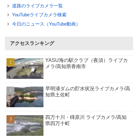
道路のライブカメラ一覧
YouTubeライブカメラ検索
今日のニュース（YouTube動画）
アクセスランキング
YASU海の駅クラブ（夜須）ライブカ
メラ/高知県香南市
早明浦ダムの貯水状況ライブカメラ/高
知県土佐町
四万十川・梼原川 ライブカメラ/高知
県四万十町