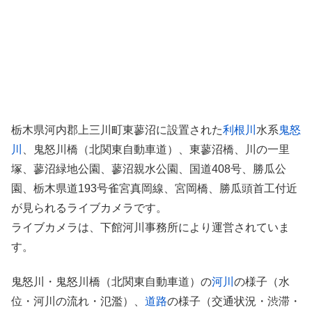
栃木県河内郡上三川町東蓼沼に設置された
利根川
水系
鬼怒
川
、鬼怒川橋（北関東自動車道）、東蓼沼橋、川の一里
塚、蓼沼緑地公園、蓼沼親水公園、国道408号、勝瓜公
園、栃木県道193号雀宮真岡線、宮岡橋、勝瓜頭首工付近
が見られるライブカメラです。
ライブカメラは、下館河川事務所により運営されていま
す。
鬼怒川・鬼怒川橋（北関東自動車道）の
河川
の様子（水
位・河川の流れ・氾濫）、
道路
の様子（交通状況・渋滞・