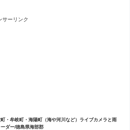
ンサーリンク
波町・牟岐町・海陽町（海や河川など）ライブカメラと雨
レーダー/徳島県海部郡