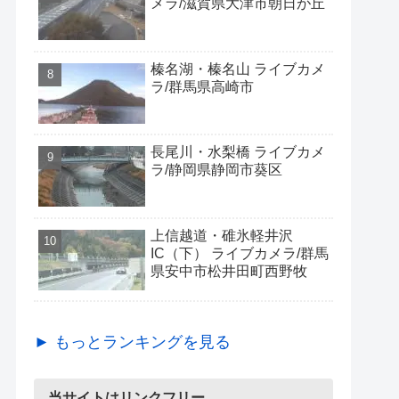
メラ/滋賀県大津市朝日が丘
榛名湖・榛名山 ライブカメ
ラ/群馬県高崎市
長尾川・水梨橋 ライブカメ
ラ/静岡県静岡市葵区
上信越道・碓氷軽井沢
IC（下） ライブカメラ/群馬
県安中市松井田町西野牧
► もっとランキングを見る
当サイトはリンクフリー