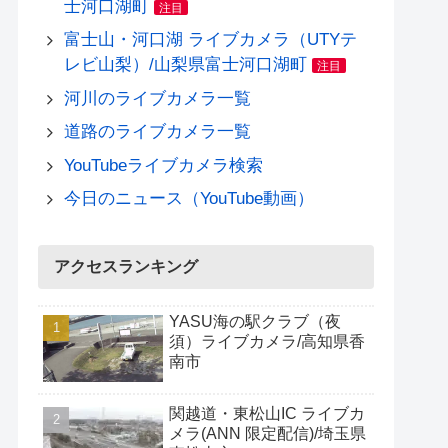
士河口湖町
注目
富士山・河口湖 ライブカメラ（UTYテ
レビ山梨）/山梨県富士河口湖町
注目
河川のライブカメラ一覧
道路のライブカメラ一覧
YouTubeライブカメラ検索
今日のニュース（YouTube動画）
アクセスランキング
YASU海の駅クラブ（夜
須）ライブカメラ/高知県香
南市
関越道・東松山IC ライブカ
メラ(ANN 限定配信)/埼玉県