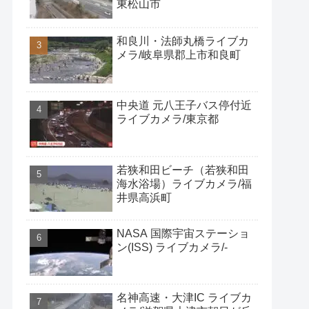
東松山市
和良川・法師丸橋ライブカ
メラ/岐阜県郡上市和良町
中央道 元八王子バス停付近
ライブカメラ/東京都
若狭和田ビーチ（若狭和田
海水浴場）ライブカメラ/福
井県高浜町
NASA 国際宇宙ステーショ
ン(ISS) ライブカメラ/-
名神高速・大津IC ライブカ