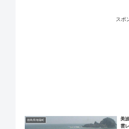
スポ
美
徳島県海陽町
雲