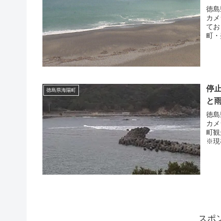
徳島
カメ
てお
町・
停
徳島県海陽町
と
徳島
カメ
町観
※現
スポ