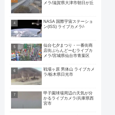
メラ/滋賀県大津市朝日が丘
NASA 国際宇宙ステーショ
ン(ISS) ライブカメラ/-
仙台七夕まつり・一番街商
店街ぶらんどーむライブカ
メラ/宮城県仙台市青葉区
戦場ヶ原 男体山 ライブカメ
ラ/栃木県日光市
甲子園球場周辺の天気が分
かるライブカメラ/兵庫県西
宮市