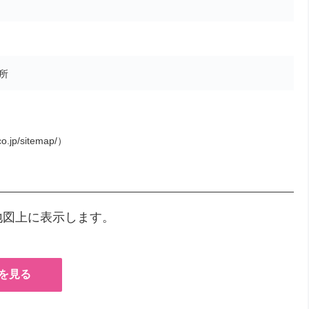
所
o.jp/sitemap/）
地図上に表示します。
を見る