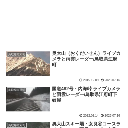
奥大山（おくだいせん）ライブカ
鳥取県江府町
メラと雨雲レーダー/鳥取県江府
町
2015.12.09
2023.07.16
国道482号・内海峠 ライブカメラ
鳥取県江府町
と雨雲レーダー/鳥取県江府町下
蚊屋
2022.02.14
2023.07.16
奥大山スキー場・女良谷コースラ
鳥取県江府町