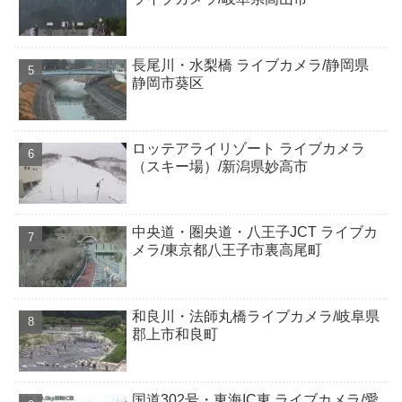
長尾川・水梨橋 ライブカメラ/静岡県
静岡市葵区
ロッテアライリゾート ライブカメラ
（スキー場）/新潟県妙高市
中央道・圏央道・八王子JCT ライブカ
メラ/東京都八王子市裏高尾町
和良川・法師丸橋ライブカメラ/岐阜県
郡上市和良町
国道302号・東海IC東 ライブカメラ/愛