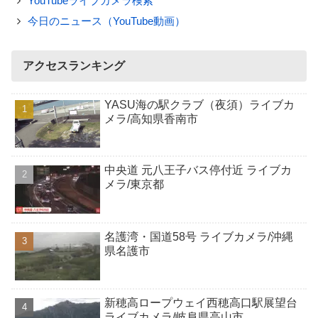
YouTubeライブカメラ検索
今日のニュース（YouTube動画）
アクセスランキング
YASU海の駅クラブ（夜須）ライブカ
メラ/高知県香南市
中央道 元八王子バス停付近 ライブカ
メラ/東京都
名護湾・国道58号 ライブカメラ/沖縄
県名護市
新穂高ロープウェイ西穂高口駅展望台
ライブカメラ/岐阜県高山市