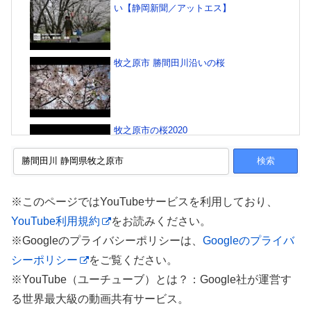
い【静岡新聞／アットエス】
牧之原市 勝間田川沿いの桜
牧之原市の桜2020
牧之原市 勝間田川沿いの桜と、吉田公園の桜
※このページではYouTubeサービスを利用しており、
とチューリップ第２弾
YouTube利用規約
をお読みください。
※Googleのプライバシーポリシーは、
Googleのプライバ
シーポリシー
をご覧ください。
第64回マキてれ「勝間田川堤の桜並木」
※YouTube（ユーチューブ）とは？：Google社が運営す
る世界最大級の動画共有サービス。