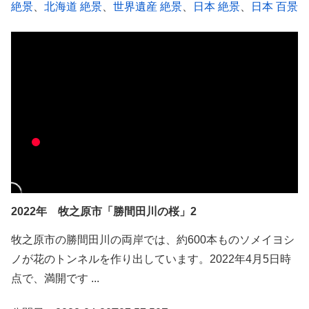
絶景
、
北海道 絶景
、
世界遺産 絶景
、
日本 絶景
、
日本 百景
2022年 牧之原市「勝間田川の桜」2
牧之原市の勝間田川の両岸では、約600本ものソメイヨシ
ノが花のトンネルを作り出しています。2022年4月5日時
点で、満開です ...