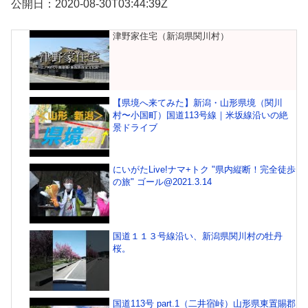
公開日：2020-08-30T03:44:39Z
津野家住宅（新潟県関川村）
【県境へ来てみた】新潟・山形県境（関川
村〜小国町）国道113号線｜米坂線沿いの絶
景ドライブ
にいがたLive!ナマ+トク "県内縦断！完全徒歩
の旅" ゴール@2021.3.14
国道１１３号線沿い、新潟県関川村の牡丹
桜。
国道113号 part.1（二井宿峠）山形県東置賜郡