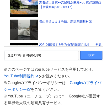
高畠町二井宿〜宮城県刈田郡七ヶ宿町薄沢口
【車載動画/2019.09.17】
雪の国道１１３号線。新潟県関川村①
202101国道113号(2/4)(新潟県関川村～山形県
高畠町)
雪の国道１１３号線。新潟県関川村②
※このページではYouTubeサービスを利用しており、
YouTube利用規約
をお読みください。
※Googleのプライバシーポリシーは、
Googleのプライバ
シーポリシー
をご覧ください。
202101国道113号(1/4)(新潟県新潟市～関川村)
※YouTube（ユーチューブ）とは？：Google社が運営す
る世界最大級の動画共有サービス。