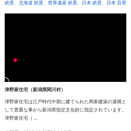
絶景
、
北海道 絶景
、
世界遺産 絶景
、
日本 絶景
、
日本 百景
津野家住宅（新潟県関川村）
津野家住宅は江戸時代中期に建てられた商家建築の遺構と
して貴重な事から新潟県指定文化財に指定されています。
津野家住宅（ ...