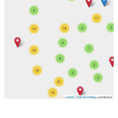
6
17
2
2
18
10
4
7
14
8
2
10
3
3
21
19
Leaflet
|
OpenStreetMap
contributors