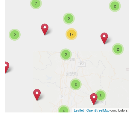
7
2
2
17
2
2
2
3
3
Leaflet
|
OpenStreetMap
contributors
4