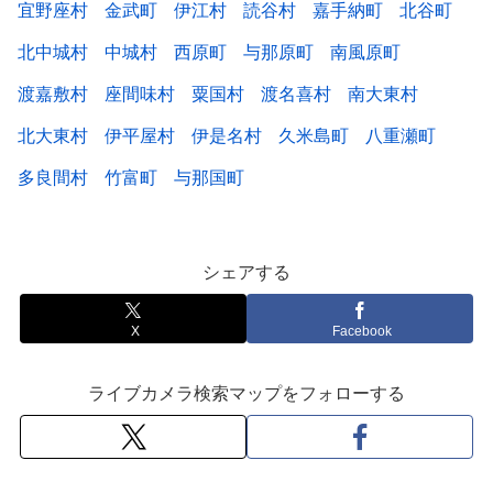
宜野座村
金武町
伊江村
読谷村
嘉手納町
北谷町
北中城村
中城村
西原町
与那原町
南風原町
渡嘉敷村
座間味村
粟国村
渡名喜村
南大東村
北大東村
伊平屋村
伊是名村
久米島町
八重瀬町
多良間村
竹富町
与那国町
シェアする
X
Facebook
ライブカメラ検索マップをフォローする