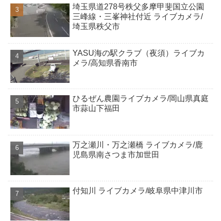
埼玉県道278号秩父多摩甲斐国立公園
三峰線・三峯神社付近 ライブカメラ/
埼玉県秩父市
YASU海の駅クラブ（夜須）ライブカ
メラ/高知県香南市
ひるぜん農園ライブカメラ/岡山県真庭
市蒜山下福田
万之瀬川・万之瀬橋 ライブカメラ/鹿
児島県南さつま市加世田
付知川 ライブカメラ/岐阜県中津川市