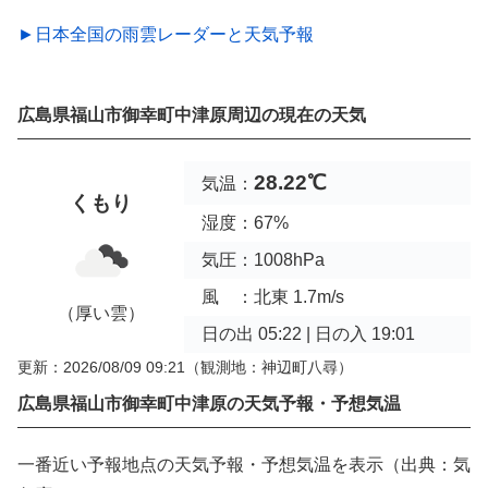
►日本全国の雨雲レーダーと天気予報
広島県福山市御幸町中津原周辺の現在の天気
28.22℃
気温：
くもり
湿度：67%
気圧：1008hPa
風 ：北東 1.7m/s
（厚い雲）
日の出 05:22 | 日の入 19:01
更新：2026/08/09 09:21
（観測地：神辺町八尋）
広島県福山市御幸町中津原の天気予報・予想気温
一番近い予報地点の天気予報・予想気温を表示（出典：気