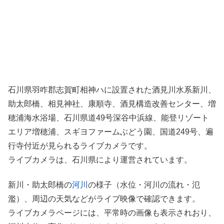
石川県羽咋郡志賀町相神ハに設置された酒見川水系新川、
助太郎橋、相見神社、康順寺、酒見構造改善センター、増
穂浦海水浴場、石川県道49号深谷中浜線、能登リゾート
エリア増穂浦、スギヨファームぶどう園、国道249号、遍
行寺付近が見られるライブカメラです。
ライブカメラは、石川県により運営されています。
新川・助太郎橋の
河川
の様子（水位・河川の流れ・氾
濫）、周辺の天気などがライブ映像で確認できます。
ライブカメラページには、平常時の画像も表示されおり、