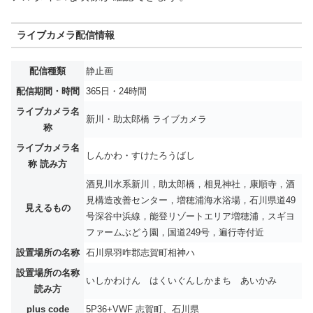
ライブカメラ配信情報
配信種類
静止画
配信期間・時間
365日・24時間
ライブカメラ名
新川・助太郎橋 ライブカメラ
称
ライブカメラ名
しんかわ・すけたろうばし
称 読み方
酒見川水系新川，助太郎橋，相見神社，康順寺，酒
見構造改善センター，増穂浦海水浴場，石川県道49
見えるもの
号深谷中浜線，能登リゾートエリア増穂浦，スギヨ
ファームぶどう園，国道249号，遍行寺付近
設置場所の名称
石川県羽咋郡志賀町相神ハ
設置場所の名称
いしかわけん はくいぐんしかまち あいかみ
読み方
plus code
5P36+VWF 志賀町、石川県