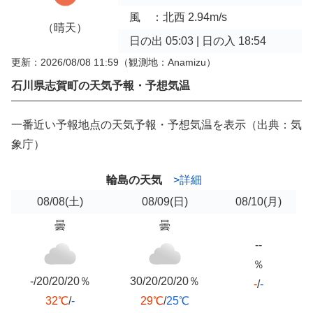
風 ：北西 2.94m/s
（晴天）
日の出 05:03 | 日の入 18:54
更新：2026/08/08 11:59
（観測地：Anamizu）
石川県志賀町の天気予報・予想気温
一番近い予報地点の天気予報・予想気温を表示（出典：気
象庁）
輪島の天気
>詳細
08/08
(土)
08/09
(日)
08/10
(月)
曇
曇
--
％
-/20/20/20％
30/20/20/20％
-
/
-
32℃
/
-
29℃
/
25℃