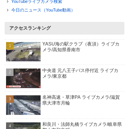
YouTubeライブカメラ検索
今日のニュース（YouTube動画）
アクセスランキング
YASU海の駅クラブ（夜須）ライブカ
メラ/高知県香南市
中央道 元八王子バス停付近 ライブカ
メラ/東京都
名神高速・草津PA ライブカメラ/滋賀
県大津市月輪
和良川・法師丸橋ライブカメラ/岐阜県