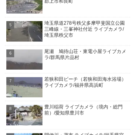
郡上市和良町
埼玉県道278号秩父多摩甲斐国立公園
三峰線・三峯神社付近 ライブカメラ/
埼玉県秩父市
尾瀬 鳩待山荘・東電小屋ライブカメ
ラ/群馬県片品村
若狭和田ビーチ（若狭和田海水浴場）
ライブカメラ/福井県高浜町
豊川稲荷 ライブカメラ（境内・総門
前）/愛知県豊川市