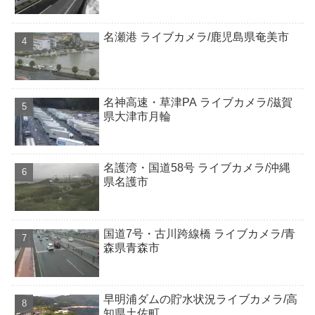
名瀬港 ライブカメラ/鹿児島県奄美市
名神高速・草津PA ライブカメラ/滋賀
県大津市月輪
名護湾・国道58号 ライブカメラ/沖縄
県名護市
国道7号・古川跨線橋 ライブカメラ/青
森県青森市
早明浦ダムの貯水状況ライブカメラ/高
知県土佐町