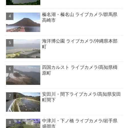
榛名湖・榛名山 ライブカメラ/群馬県
高崎市
海洋博公園 ライブカメラ/沖縄県本部
町
四国カルスト ライブカメラ/高知県檮
原町
安田川・間下ライブカメラ/高知県安田
町間下
中津川・下ノ橋 ライブカメラ/岩手県
盛岡市