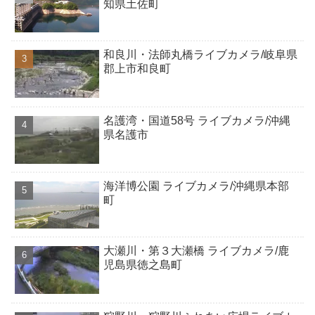
知県土佐町
和良川・法師丸橋ライブカメラ/岐阜県
郡上市和良町
名護湾・国道58号 ライブカメラ/沖縄
県名護市
海洋博公園 ライブカメラ/沖縄県本部
町
大瀬川・第３大瀬橋 ライブカメラ/鹿
児島県徳之島町