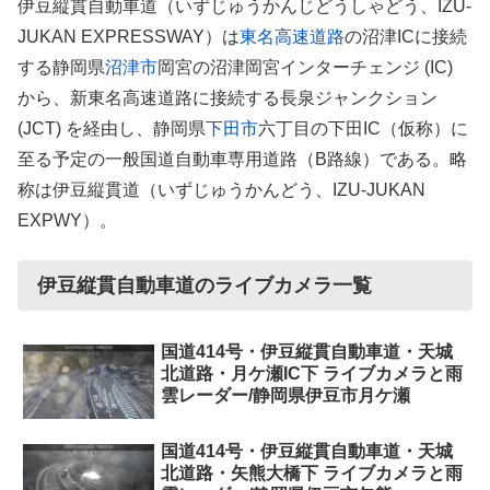
伊豆縦貫自動車道（いずじゅうかんじどうしゃどう、IZU-
JUKAN EXPRESSWAY）は
東名高速道路
の沼津ICに接続
する静岡県
沼津市
岡宮の沼津岡宮インターチェンジ (IC)
から、新東名高速道路に接続する長泉ジャンクション
(JCT) を経由し、静岡県
下田市
六丁目の下田IC（仮称）に
至る予定の一般国道自動車専用道路（B路線）である。略
称は伊豆縦貫道（いずじゅうかんどう、IZU-JUKAN
EXPWY）。
伊豆縦貫自動車道のライブカメラ一覧
国道414号・伊豆縦貫自動車道・天城
北道路・月ケ瀬IC下 ライブカメラと雨
雲レーダー/静岡県伊豆市月ケ瀬
国道414号・伊豆縦貫自動車道・天城
北道路・矢熊大橋下 ライブカメラと雨