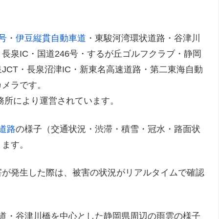
号
・
伊豆縦貫自動車道
・東駿河湾環状道路・谷津川
長泉IC・国道246号・するが丘ゴルフクラブ・静岡
JCT・長泉沼津IC・新東名高速道路・第二東海自動
カメラです。
務所により運営されています。
道路
の様子（交通状況・渋滞・積雪・冠水・路面状
きます。
害が発生した際は、被害の状況がリアルタイムで確認
車道・谷津川橋を中心とした静岡県周辺の雨雲の様子