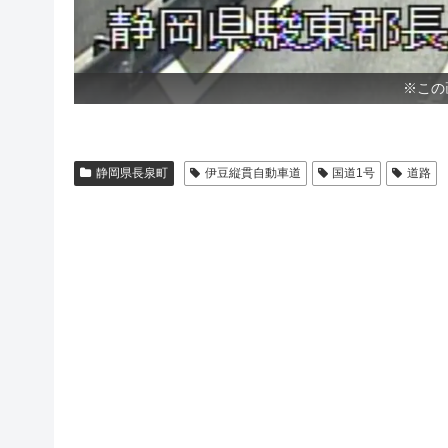
※この
静岡県長泉町
伊豆縦貫自動車道
国道1号
道路