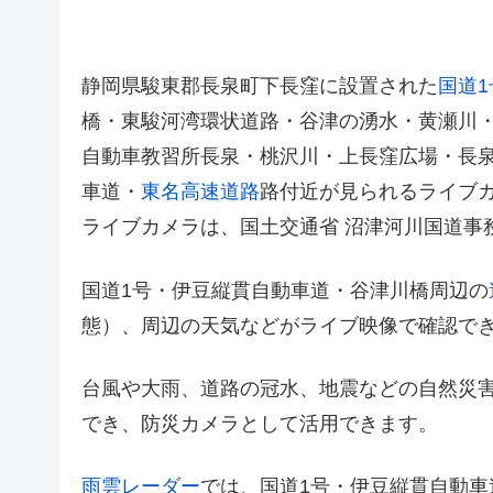
静岡県駿東郡長泉町下長窪に設置された
国道1
橋・東駿河湾環状道路・谷津の湧水・黄瀬川・
自動車教習所長泉・桃沢川・上長窪広場・長泉
車道・
東名高速道路
路付近が見られるライブ
ライブカメラは、国土交通省 沼津河川国道事
国道1号・伊豆縦貫自動車道・谷津川橋周辺の
態）、周辺の天気などがライブ映像で確認で
台風や大雨、道路の冠水、地震などの自然災
でき、防災カメラとして活用できます。
雨雲レーダー
では、国道1号・伊豆縦貫自動