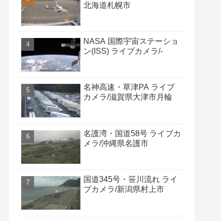
北海道札幌市
NASA 国際宇宙ステーショ
ン(ISS) ライブカメラ/-
名神高速・草津PA ライブ
カメラ/滋賀県大津市月輪
名護湾・国道58号 ライブカ
メラ/沖縄県名護市
国道345号・笹川流れ ライ
ブカメラ/新潟県村上市