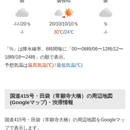
曇
曇後晴
曇
-/-/-/20％
20/10/10/10％
％
-
/
-
30℃
/
24℃
-
/
-
「%」は降水確率、6時間毎に「00〜06時/06〜12時/12〜
18時/18〜24時」の順で表示。
予想気温は
最高気温(℃)
/
最低気温(℃)
国道415号・田袋（常願寺大橋）の周辺地図
(Googleマップ)・渋滞情報
国道415号・田袋（常願寺大橋）の周辺地図をGoogleマッ
プで表示します。