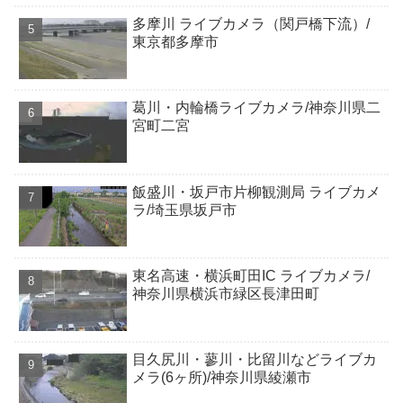
多摩川 ライブカメラ（関戸橋下流）/
東京都多摩市
葛川・内輪橋ライブカメラ/神奈川県二
宮町二宮
飯盛川・坂戸市片柳観測局 ライブカメ
ラ/埼玉県坂戸市
東名高速・横浜町田IC ライブカメラ/
神奈川県横浜市緑区長津田町
目久尻川・蓼川・比留川などライブカ
メラ(6ヶ所)/神奈川県綾瀬市