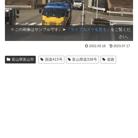
※この画像はサンプルです。►「
ライブカメラを見る
」をご覧くだ
さい。
2022.03.16
2023.07.17
富山県富山市
国道415号
富山県道338号
道路