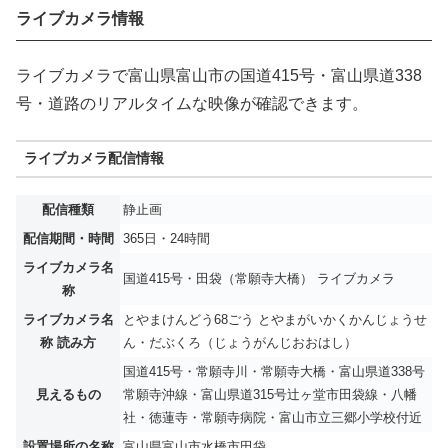
ライブカメラ情報
ライブカメラで富山県富山市の国道415号・富山県道338
号・道路のリアルタイムな映像が確認できます。
ライブカメラ配信情報
配信種類
静止画
配信期間・時間
365日・24時間
ライブカメラ名
国道415号・田袋（常願寺大橋） ライブカメラ
称
ライブカメラ名
とやまけんどう68ごう とやまがいかくかんじょうせ
称 読み方
ん・だぶくろ（じょうがんじおおはし）
国道415号・常願寺川・常願寺大橋・富山県道338号
見えるもの
常願寺沖線・富山県道315号辻ヶ堂市田袋線・八幡
社・徳蓮寺・常願寺病院・富山市立三郷小学校付近
設置場所の名称
富山県富山市水橋市田袋