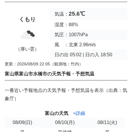
25.6℃
気温：
くもり
湿度：88%
気圧：1007hPa
風 ：北東 2.96m/s
（厚い雲）
日の出 05:02 | 日の入 18:50
更新：2026/08/09 22:05
（観測地：竹内）
富山県富山市水橋市の天気予報・予想気温
一番近い予報地点の天気予報・予想気温を表示（出典：気
象庁）
富山の天気
>詳細
08/09
(日)
08/10
(月)
08/11
(火)