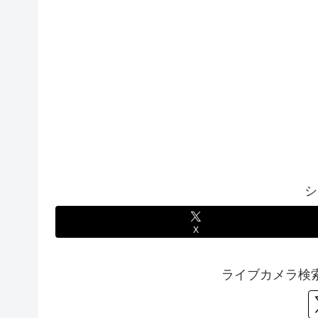
シ
X
ライブカメラ検