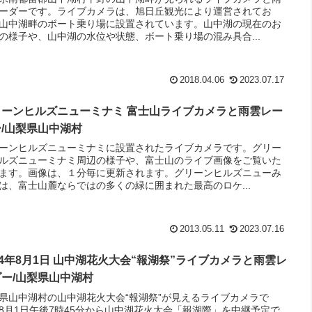
ーダーです。ライブカメラは、旭日丘観光により運営されてお
山中湖畔のボート乗り場に設置されています。山中湖の現在のお
の様子や、山中湖の水位や状態、ボート乗り場の混み具合...
2018.04.06
2023.07.17
リーンヒルズニューミナミ 富士山ライブカメラと雨雲レー
ー/山梨県山中湖村
ーンヒルズニューミナミに設置されたライブカメラです。グリー
ルズニューミナミ周辺の様子や、富士山のライブ画像をご覧いた
ます。画像は、１分毎に更新されます。グリーンヒルズニューみ
は、富士山麓ならではの多くの緑に囲まれた最高のロケ...
2013.05.11
2023.07.16
14年8月1日 山中湖花火大会“報湖祭”ライブカメラと雨雲レ
ダー/山梨県山中湖村
県山中湖村の山中湖花火大会“報湖祭”が見えるライブカメラで
8月1日午後7時45分から山中湖花火大会「報湖際」を中継予定で