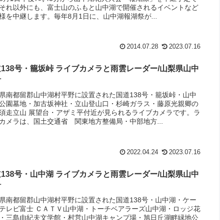
それ以外にも、富士山のふもと山中湖で開催されるイベントなど
様を中継します。毎年8月1日に、山中湖報湖祭が...
2014.07.28
2023.07.16
138号・籠坂峠 ライブカメラと雨雲レーダー/山梨県山中
村
県南都留郡山中湖村平野に設置された国道138号・籠坂峠・山中
公園墓地・加古坂神社・立山登山口・杉崎ガラス・藤原光親卿の
須走立山 展望台・アザミ平付近が見られるライブカメラです。ラ
カメラは、国土交通省 関東地方整備局・中部地方...
2022.04.24
2023.07.16
138号・山中湖 ライブカメラと雨雲レーダー/山梨県山中
村
県南都留郡山中湖村平野に設置された国道138号・山中湖・ケー
テレビ富士 ＣＡＴＶ山中湖・トーチベアラーズ山中湖・ロッジ花
・三島由紀夫文学館・村営山中湖キャンプ場・旭日丘湖畔緑地公