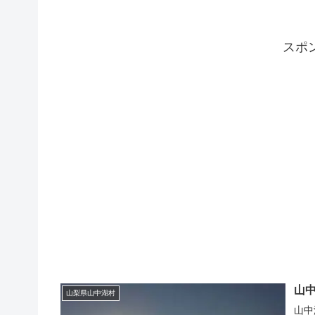
スポ
山
山梨県山中湖村
山中