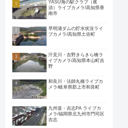
YASU海の駅クラブ（夜
須）ライブカメラ/高知県香
南市
早明浦ダムの貯水状況ライ
ブカメラ/高知県土佐町
汗見川・吉野きらきら橋ラ
イブカメラ/高知県本山町吉
野
和良川・法師丸橋ライブカ
メラ/岐阜県郡上市和良町
九州道・吉志PA ライブカ
メラ/福岡県北九州市門司区
吉志