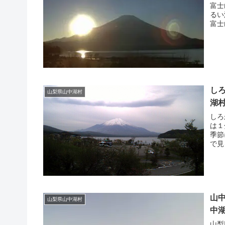
富士
るい
富士
し
山梨県山中湖村
湖
しろ
は１
季節
で見
山中
山梨県山中湖村
中
山梨