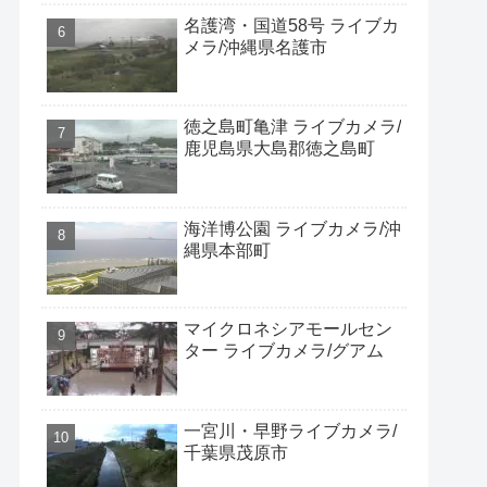
名護湾・国道58号 ライブカ
メラ/沖縄県名護市
徳之島町亀津 ライブカメラ/
鹿児島県大島郡徳之島町
海洋博公園 ライブカメラ/沖
縄県本部町
マイクロネシアモールセン
ター ライブカメラ/グアム
一宮川・早野ライブカメラ/
千葉県茂原市