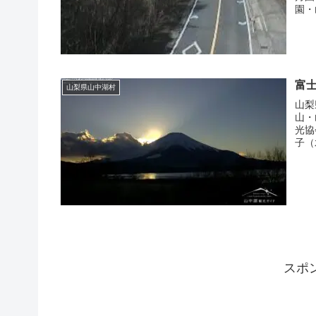
園・
富
山梨県山中湖村
山梨
山・
光協
子（
スポ