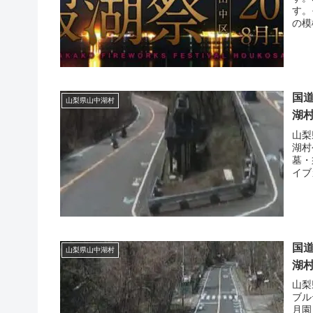
す。
の模
国道
山梨県山中湖村
湖
山梨
湖村
墓・
イブ
国道
山梨県山中湖村
湖
山梨
ブル
月園