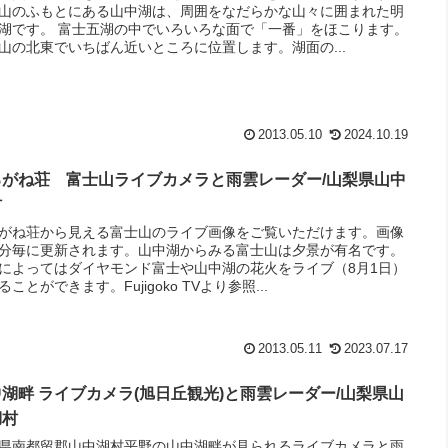
山のふもとにある山中湖は、周囲をなだらかな山々に囲まれた明
湖です。 富士五湖の中でいろいろな面で「一番」をほこります。
山の北東でいちばん近いところに位置します。湖面の...
2013.05.10
2024.10.19
ろがね荘 富士山ライブカメラと雨雲レーダー/山梨県山中
村
がね荘から見える富士山のライブ画像をご覧いただけます。画像
分毎に更新されます。山中湖からみる富士山は夕景が有名です。
によってはダイヤモンド富士や山中湖の花火をライブ（8月1日）
ることができます。Fujigoko TVより参照...
2013.05.11
2023.07.17
湖畔 ライブカメラ(旭日丘観光)と雨雲レーダー/山梨県山
湖村
県南都留郡山中湖村平野の山中湖畔が見られるライブカメラと雨