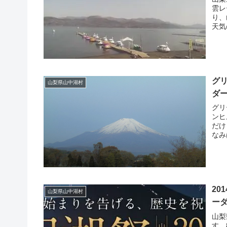
雲レ
り、
天気
グ
山梨県山中湖村
ダ
グリ
ンヒ
だけ
なみ
20
山梨県山中湖村
ー
山梨
す。