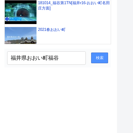
181014_福谷第1TN[福井r16-おおい町名田
庄方面]
2021春おおい町
【釣り場紹介】福井県大飯郡おおい町犬
見埋立地
大火勢(若狭おおい町)
おおい町ウォーキング空撮タイムラプス