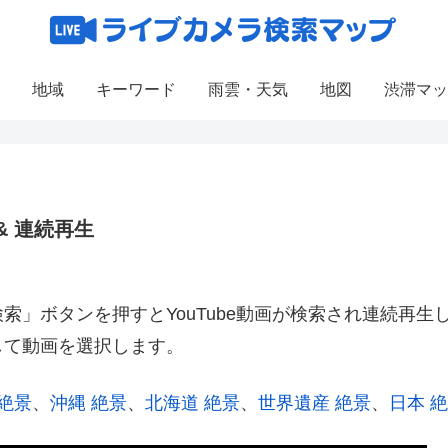
地域
キーワード
雨雲・天気
地図
渋滞マッ
& 連続再生
」ボタンを押すとYouTube動画が検索され連続再生
して動画を選択します。
 絶景
、
沖縄 絶景
、
北海道 絶景
、
世界遺産 絶景
、
日本 