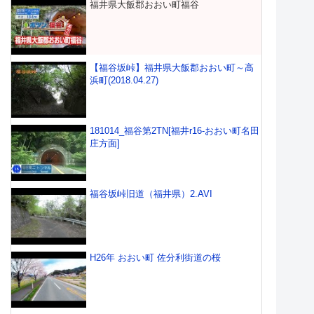
福井県大飯郡おおい町福谷
【福谷坂峠】福井県大飯郡おおい町～高
浜町(2018.04.27)
181014_福谷第2TN[福井r16-おおい町名田
庄方面]
福谷坂峠旧道（福井県）2.AVI
H26年 おおい町 佐分利街道の桜