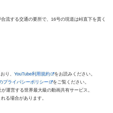
)が合流する交通の要所で、16号の現道は峠直下を貫く
ており、
YouTube利用規約
をお読みください。
leのプライバシーポリシー
をご覧ください。
gle社が運営する世界最大級の動画共有サービス。
される場合があります。