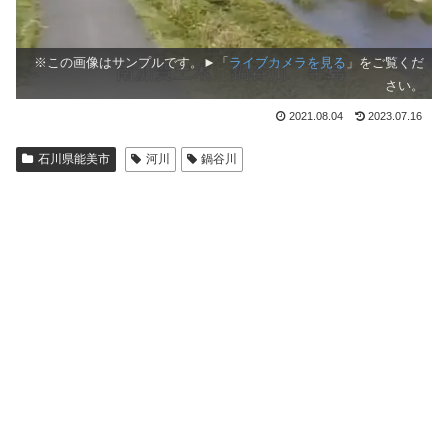
※この画像はサンプルです。►「
ライブカメラを見る
」をご覧くだ
さい。
2021.08.04
2023.07.16
石川県能美市
河川
鍋谷川