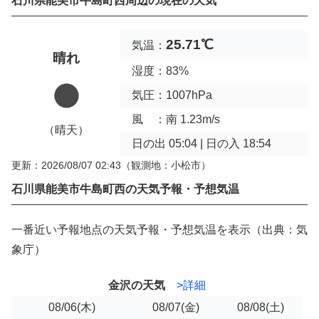
石川県能美市牛島町西周辺の現在の天気
25.71℃
気温：
晴れ
湿度：83%
気圧：1007hPa
風 ：南 1.23m/s
（晴天）
日の出 05:04 | 日の入 18:54
更新：2026/08/07 02:43
（観測地：小松市）
石川県能美市牛島町西の天気予報・予想気温
一番近い予報地点の天気予報・予想気温を表示（出典：気
象庁）
金沢の天気
>詳細
08/06
(木)
08/07
(金)
08/08
(土)