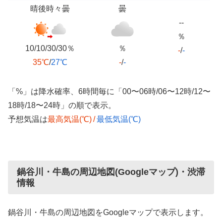
晴後時々曇
曇
--
％
10/10/30/30％
％
-
/
-
35℃
/
27℃
-
/
-
「%」は降水確率、6時間毎に「00〜06時/06〜12時/12〜
18時/18〜24時」の順で表示。
予想気温は
最高気温(℃)
/
最低気温(℃)
鍋谷川・牛島の周辺地図(Googleマップ)・渋滞
情報
鍋谷川・牛島の周辺地図をGoogleマップで表示します。