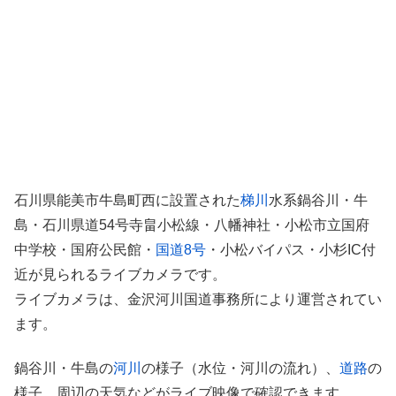
石川県能美市牛島町西に設置された
梯川
水系鍋谷川・牛
島・石川県道54号寺畠小松線・八幡神社・小松市立国府
中学校・国府公民館・
国道8号
・小松バイパス・小杉IC付
近が見られるライブカメラです。
ライブカメラは、金沢河川国道事務所により運営されてい
ます。
鍋谷川・牛島の
河川
の様子（水位・河川の流れ）、
道路
の
様子、周辺の天気などがライブ映像で確認できます。