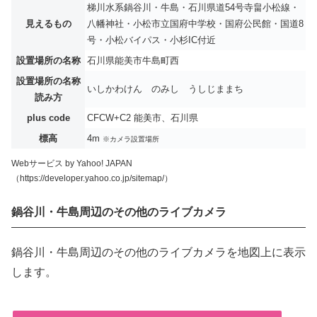
梯川水系鍋谷川・牛島・石川県道54号寺畠小松線・
見えるもの
八幡神社・小松市立国府中学校・国府公民館・国道8
号・小松バイパス・小杉IC付近
設置場所の名称
石川県能美市牛島町西
設置場所の名称
いしかわけん のみし うしじままち
読み方
plus code
CFCW+C2 能美市、石川県
標高
4m
※カメラ設置場所
Webサービス by Yahoo! JAPAN
（https://developer.yahoo.co.jp/sitemap/）
鍋谷川・牛島周辺のその他のライブカメラ
鍋谷川・牛島周辺のその他のライブカメラを地図上に表示
します。